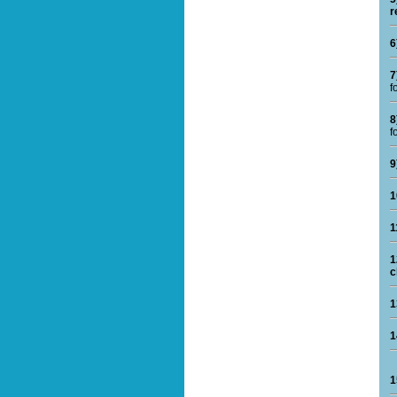
r
6
7
f
8
f
9
1
1
1
c
1
1
1