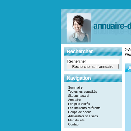
>
A
Rechercher
www
A
Navigation
Sommaire
Toutes les actualités
Site au hasard
Annuaire
Les plus visités
Les meilleurs référents
Coups de coeur
Administrer ses sites
Plan du site
Contact