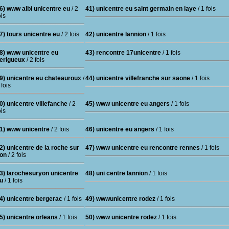
6) www albi unicentre eu
/ 2
41) unicentre eu saint germain en laye
/ 1 fois
ois
7) tours unicentre eu
/ 2 fois
42) unicentre lannion
/ 1 fois
8) www unicentre eu
43) rencontre 17unicentre
/ 1 fois
erigueux
/ 2 fois
9) unicentre eu chateauroux
/
44) unicentre villefranche sur saone
/ 1 fois
 fois
0) unicentre villefanche
/ 2
45) www unicentre eu angers
/ 1 fois
ois
1) www unicentre
/ 2 fois
46) unicentre eu angers
/ 1 fois
2) unicentre de la roche sur
47) www unicentre eu rencontre rennes
/ 1 fois
on
/ 2 fois
3) larochesuryon unicentre
48) uni centre lannion
/ 1 fois
u
/ 1 fois
4) unicentre bergerac
/ 1 fois
49) wwwunicentre rodez
/ 1 fois
5) unicentre orleans
/ 1 fois
50) www unicentre rodez
/ 1 fois