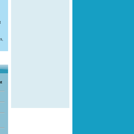
t
s,
nt