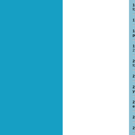
1
f
1
1
p
1
2
2
f
2
2
y
2
e
2
2