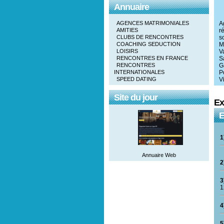
Annuaire
AGENCES MATRIMONIALES
A
AMITIES
r
CLUBS DE RENCONTRES
s
COACHING SEDUCTION
M
LOISIRS
V
RENCONTRES EN FRANCE
S
RENCONTRES
G
INTERNATIONALES
P
SPEED DATING
V
Site du jour
Ex
E
1
Annuaire Web
2
3
1
4
5