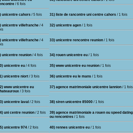
encontre
/ 6 fois
) unicentre cahors
/ 5 fois
31) liste de rancontre uni centre cahors
/ 1 fois
) unicentre villefranche
/ 4
32) unicentre agen
/ 1 fois
ois
) unicentre villefranche
/ 4
33) unicentre rencontre reunion
/ 1 fois
ois
) unicentre reunion
/ 4 fois
34) rouen unicentre eu
/ 1 fois
0) unicentre eu
/ 4 fois
35) www unicentre eu reunion
/ 1 fois
1) unicentre niort
/ 3 fois
36) unicentre eu le mans
/ 1 fois
2) www unicentre eu
37) agence matrimoniale unicentre lannion
/ 1 fois
hateauroux
/ 3 fois
3) unicentre laval
/ 2 fois
38) siren unicentre 85000
/ 1 fois
4) uni centre reunion
/ 2 fois
39) agence matrimoniale a rouen ou speed dating
ou rencontres
/ 1 fois
5) unicentre 974
/ 2 fois
40) rennes unicentre eu
/ 1 fois