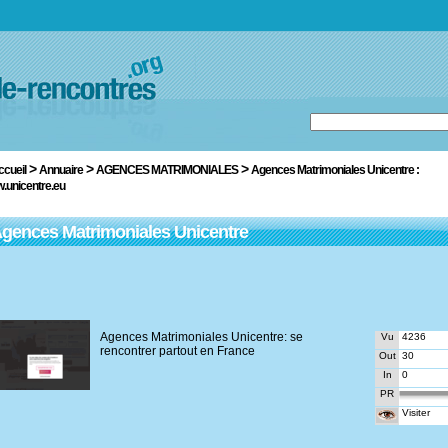
>
>
>
ccueil
Annuaire
AGENCES MATRIMONIALES
Agences Matrimoniales Unicentre :
.unicentre.eu
gences Matrimoniales Unicentre
Agences Matrimoniales Unicentre: se
Vu
4236
rencontrer partout en France
Out
30
In
0
PR
Visiter