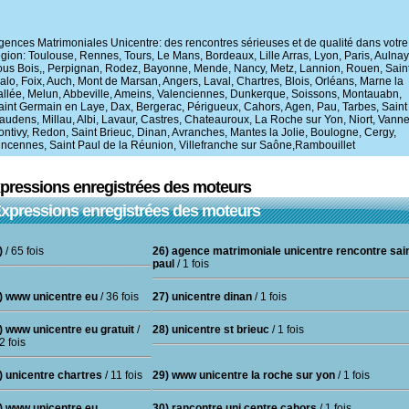
gences Matrimoniales Unicentre: des rencontres sérieuses et de qualité dans votre
égion: Toulouse, Rennes, Tours, Le Mans, Bordeaux, Lille Arras, Lyon, Paris, Aulnay
ous Bois,, Perpignan, Rodez, Bayonne, Mende, Nancy, Metz, Lannion, Rouen, Sain
alo, Foix, Auch, Mont de Marsan, Angers, Laval, Chartres, Blois, Orléans, Marne la
allée, Melun, Abbeville, Ameins, Valenciennes, Dunkerque, Soissons, Montauabn,
aint Germain en Laye, Dax, Bergerac, Périgueux, Cahors, Agen, Pau, Tarbes, Saint
audens, Millau, Albi, Lavaur, Castres, Chateauroux, La Roche sur Yon, Niort, Vanne
ontivy, Redon, Saint Brieuc, Dinan, Avranches, Mantes la Jolie, Boulogne, Cergy,
incennes, Saint Paul de la Réunion, Villefranche sur Saône,Rambouillet
pressions enregistrées des moteurs
xpressions enregistrées des moteurs
)
/ 65 fois
26) agence matrimoniale unicentre rencontre sai
paul
/ 1 fois
) www unicentre eu
/ 36 fois
27) unicentre dinan
/ 1 fois
) www unicentre eu gratuit
/
28) unicentre st brieuc
/ 1 fois
2 fois
) unicentre chartres
/ 11 fois
29) www unicentre la roche sur yon
/ 1 fois
) www unicentre eu
30) rancontre uni centre cahors
/ 1 fois